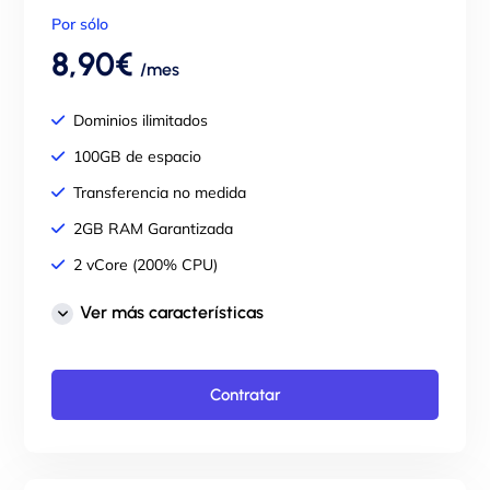
Por sólo
8,90€
/mes
Dominios ilimitados
100GB de espacio
Transferencia no medida
2GB RAM Garantizada
2 vCore (200% CPU)
Panel de control cPanel
Ver más características
Correos ilimitados
SSL GRATIS para tu dominio
Contratar
LiteSpeed Web Server
Copias de seguridad
Imunify360 incluido