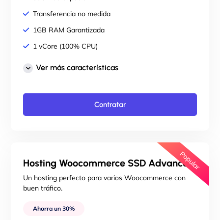
Transferencia no medida
1GB RAM Garantizada
1 vCore (100% CPU)
Panel de control cPanel
Ver más características
Correos ilimitados
SSL GRATIS para tu dominio
Contratar
LiteSpeed Web Server
Copias de seguridad
Imunify360 incluido
Popular
Soporte técnico 24/7
Hosting Woocommerce SSD Advanced
Migración gratuita de tu web
Un hosting perfecto para varios Woocommerce con
buen tráfico.
Ahorra un 30%