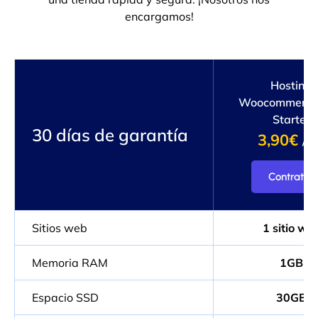
encargamos!
Hosting
Woocommerce
Starter
30 días de garantía
3,90€
/m
Contratar
Sitios web
1 sitio we
Memoria RAM
1GB
Espacio SSD
30GB