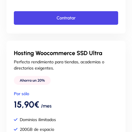
Correos ilimitados
SSL GRATIS para tu dominio
Contratar
LiteSpeed Web Server
Copias de seguridad
Imunify360 incluido
Soporte técnico 24/7
Hosting Woocommerce SSD Ultra
Migración gratuita de tu web
Perfecto rendimiento para tiendas, academias o
directorios exigentes.
Ahorra un 20%
Por sólo
15,90€
/mes
Dominios ilimitados
200GB de espacio