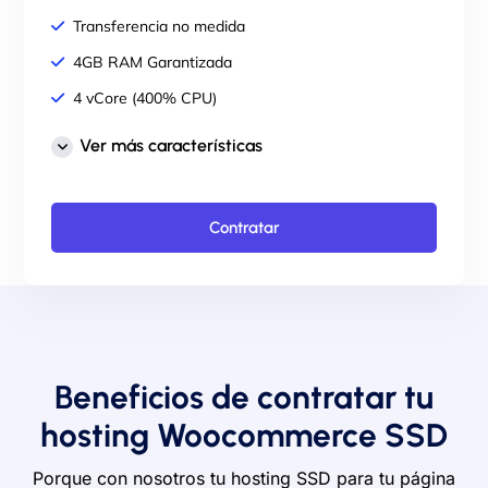
Transferencia no medida
4GB RAM Garantizada
4 vCore (400% CPU)
Panel de control cPanel
Ver más características
Correos ilimitados
SSL GRATIS para tu dominio
Contratar
LiteSpeed Web Server
Copias de seguridad
Imunify360 incluido
Soporte técnico 24/7
Migración gratuita de tu web
Beneficios de contratar tu
hosting Woocommerce SSD
Porque con nosotros tu hosting SSD para tu página