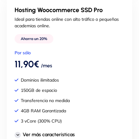
Soporte técnico 24/7
Hosting Woocommerce SSD Pro
Migración gratuita de tu web
Ideal para tiendas online con alto tráfico o pequeñas
academias online.
Ahorra un 20%
Por sólo
11,90€
/mes
Dominios ilimitados
150GB de espacio
Transferencia no medida
4GB RAM Garantizada
3 vCore (300% CPU)
Panel de control cPanel
Ver más características