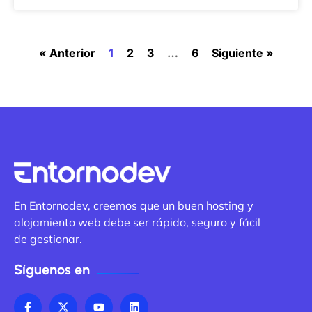
« Anterior
1
2
3
…
6
Siguiente »
En Entornodev, creemos que un buen hosting y
alojamiento web debe ser rápido, seguro y fácil
de gestionar.
Síguenos en