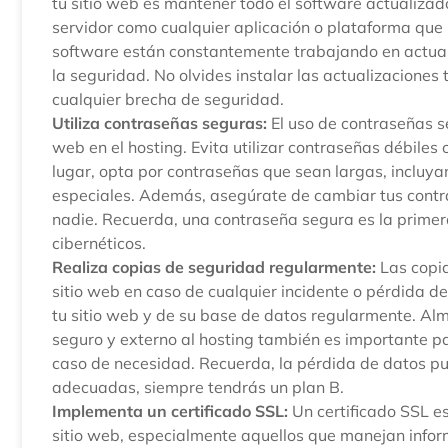
tu sitio web es mantener todo el software actualizado
servidor como cualquier aplicación o plataforma que u
software están constantemente trabajando en actuali
la seguridad. No olvides instalar las actualizaciones
cualquier brecha de seguridad.
Utiliza contraseñas seguras:
El uso de contraseñas se
web en el hosting. Evita utilizar contraseñas débile
lugar, opta por contraseñas que sean largas, incluy
especiales. Además, asegúrate de cambiar tus cont
nadie. Recuerda, una contraseña segura es la primer
cibernéticos.
Realiza copias de seguridad regularmente:
Las copia
sitio web en caso de cualquier incidente o pérdida 
tu sitio web y de su base de datos regularmente. Al
seguro y externo al hosting también es importante p
caso de necesidad. Recuerda, la pérdida de datos pu
adecuadas, siempre tendrás un plan B.
Implementa un certificado SSL:
Un certificado SSL e
sitio web, especialmente aquellos que manejan infor