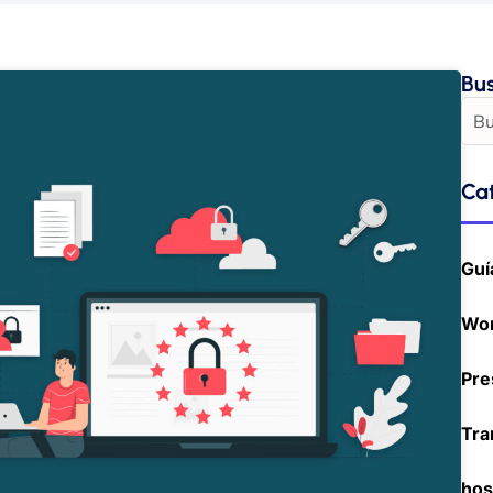
Bu
Ca
Guí
Wo
Pre
Tra
hos