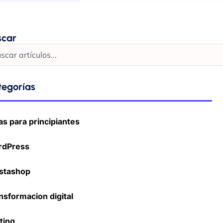
scar
tegorías
as para principiantes
rdPress
stashop
nsformacion digital
ting