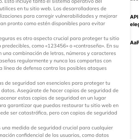
. Esto incluye tanto el sistema operativo del
tilices en tu sitio web. Los desarrolladores de
zaciones para corregir vulnerabilidades y mejorar
API
 tan pronto como estén disponibles para evitar
ele
guras es otro aspecto crucial para proteger tu sitio
AaP
s o predecibles, como «123456» o «contraseña». En su
an una combinación de letras, números y caracteres
raseñas regularmente y nunca las compartas con
a línea de defensa contra los posibles ataques
s de seguridad son esenciales para proteger tu
de datos. Asegúrate de hacer copias de seguridad de
macenar estas copias de seguridad en un lugar
ara garantizar que puedas restaurar tu sitio web en
ede ser catastrófica, pero con copias de seguridad
s una medida de seguridad crucial para cualquier
mación confidencial de los usuarios, como datos