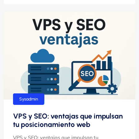
hosting
Sysadmin
VPS y SEO: ventajas que impulsan
tu posicionamiento web
VPS y SEO: ventajas que impulsan tu