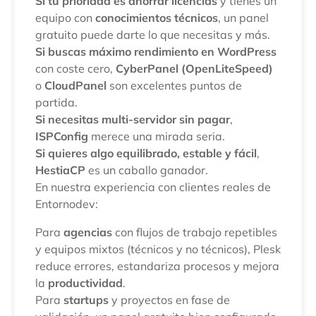
Si tu prioridad es ahorrar licencias
y tienes un
equipo con
conocimientos técnicos
, un panel
gratuito puede darte lo que necesitas y más.
Si buscas máximo rendimiento en WordPress
con coste cero,
CyberPanel (OpenLiteSpeed)
o
CloudPanel
son excelentes puntos de
partida.
Si necesitas multi-servidor sin pagar
,
ISPConfig
merece una mirada seria.
Si quieres algo equilibrado, estable y fácil
,
HestiaCP
es un caballo ganador.
En nuestra experiencia con clientes reales de
Entornodev:
Para
agencias
con flujos de trabajo repetibles
y equipos mixtos (técnicos y no técnicos), Plesk
reduce errores, estandariza procesos y mejora
la
productividad
.
Para
startups
y proyectos en fase de