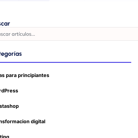
scar
tegorías
as para principiantes
rdPress
stashop
nsformacion digital
ting