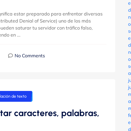
e
d
gnifica estar preparado para enfrentar diversas
n
ributed Denial of Service) uno de los más
o
eden saturar tu servidor con tráfico falso,
s
ndo en ...
e
d
n
No Comments
o
s
a
j
j
m
ación de texto
a
m
ar caracteres, palabras,
f
e
d