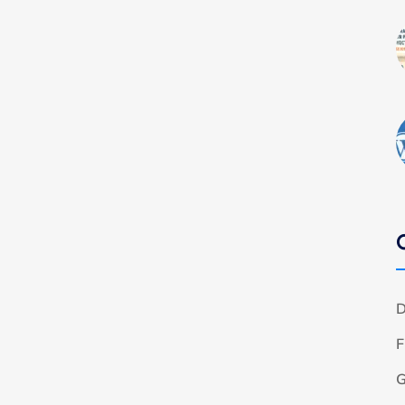
D
F
G