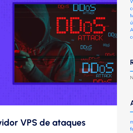
W
c
M
ú
A
c
N
vidor VPS de ataques
m
f