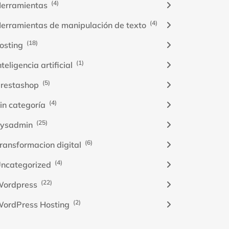
(4)
erramientas
(4)
erramientas de manipulación de texto
(18)
osting
(1)
nteligencia artificial
(5)
restashop
(4)
in categoría
(25)
ysadmin
(6)
ransformacion digital
(4)
ncategorized
(22)
ordpress
(2)
ordPress Hosting