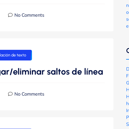
n
o
No Comments
s
e
ación de texto
D
r/eliminar saltos de línea
F
G
H
No Comments
H
h
I
P
S