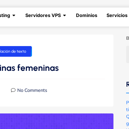
sting
Servidores VPS
Dominios
Servicios
B
ación de texto
linas femeninas
No Comments
P
t
Q
g