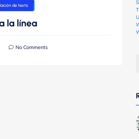
S
ación de texto
T
U
a la línea
W
W
No Comments