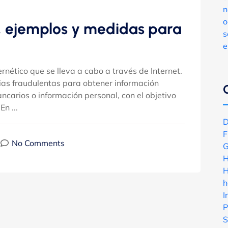
n
o
, ejemplos y medidas para
s
e
ernético que se lleva a cabo a través de Internet.
gias fraudulentas para obtener información
ncarios o información personal, con el objetivo
n ...
D
F
No Comments
G
H
H
h
I
P
S