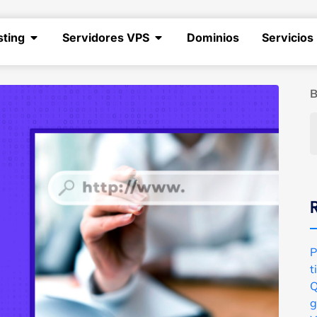
sting
Servidores VPS
Dominios
Servicios
B
P
t
Q
g