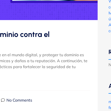
W
c
M
ú
A
c
inio contra el
en el mundo digital, y proteger tu dominio es
icas y daños a tu reputación. A continución, te
N
ticos para fortalecer la seguridad de tu
No Comments
m
f