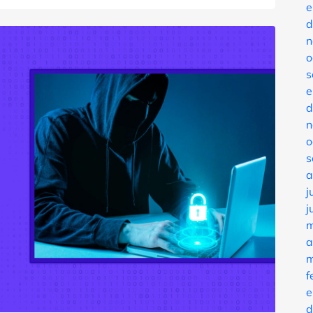
e
d
n
o
s
e
d
n
o
s
a
j
j
m
a
m
f
e
d