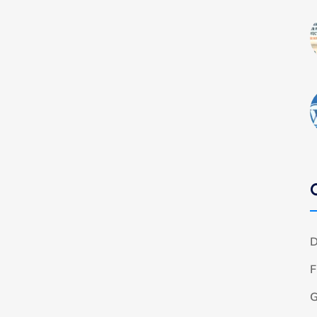
D
F
G