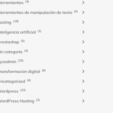
(4)
erramientas
(4)
erramientas de manipulación de texto
(18)
osting
(1)
nteligencia artificial
(5)
restashop
(4)
in categoría
(25)
ysadmin
(6)
ransformacion digital
(4)
ncategorized
(22)
ordpress
(2)
ordPress Hosting